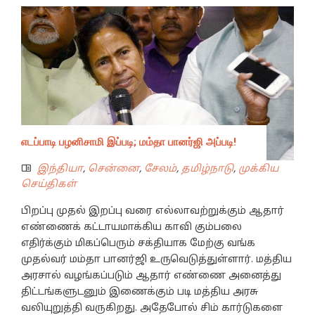
எடப்பாடி பழனிசாமி இப்படி; மம்தா பானர்ஜி அப்படி!
இந்தியா
,
சென்னை
,
சேலம்
,
தமிழ்நாடு
,
முக்கிய
செய்திகள்
பிறப்பு முதல் இறப்பு வரை எல்லாவற்றுக்கும் ஆதார்
எண்ணைக் கட்டாயமாக்கிய காவி கும்பலை
எதிர்க்கும் மிகப்பெரும் சக்தியாக மேற்கு வங்க
முதல்வர் மம்தா பானர்ஜி உருவெடுத்துள்ளார். மத்திய
அரசால் வழங்கப்படும் ஆதார் எண்ணை அனைத்து
திட்டங்களுடனும் இணைக்கும் படி மத்திய அரசு
வலியுறுத்தி வருகிறது. அதேபோல் சிம் கார்டுகளை