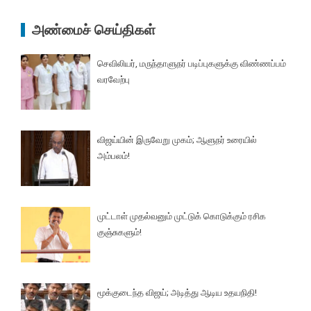
அண்மைச் செய்திகள்
செவிலியர், மருந்தாளுநர் படிப்புகளுக்கு விண்ணப்பம்
வரவேற்பு
விஜய்யின் இருவேறு முகம்; ஆளுநர் உரையில்
அம்பலம்!
முட்டாள் முதல்வனும் முட்டுக் கொடுக்கும் ரசிக
குஞ்சுகளும்!
மூக்குடைந்த விஜய்; அடித்து ஆடிய உதயநிதி!