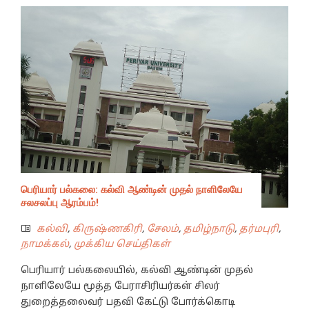
பெரியார் பல்கலை: கல்வி ஆண்டின் முதல் நாளிலேயே
சலசலப்பு ஆரம்பம்!
கல்வி
,
கிருஷ்ணகிரி
,
சேலம்
,
தமிழ்நாடு
,
தர்மபுரி
,
நாமக்கல்
,
முக்கிய செய்திகள்
பெரியார் பல்கலையில், கல்வி ஆண்டின் முதல்
நாளிலேயே மூத்த பேராசிரியர்கள் சிலர்
துறைத்தலைவர் பதவி கேட்டு போர்க்கொடி