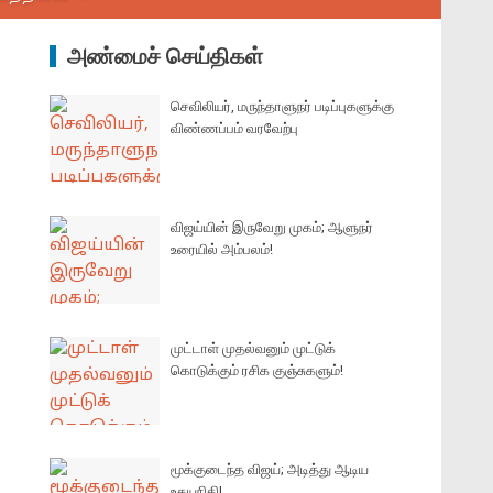
அண்மைச் செய்திகள்
செவிலியர், மருந்தாளுநர் படிப்புகளுக்கு
விண்ணப்பம் வரவேற்பு
விஜய்யின் இருவேறு முகம்; ஆளுநர்
உரையில் அம்பலம்!
முட்டாள் முதல்வனும் முட்டுக்
கொடுக்கும் ரசிக குஞ்சுகளும்!
மூக்குடைந்த விஜய்; அடித்து ஆடிய
உதயநிதி!