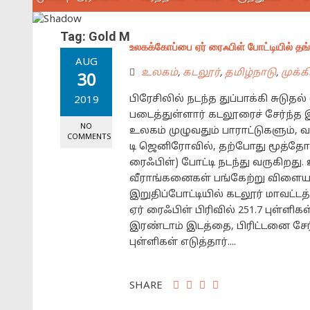
Tag:
Gold Medal
உலகக்கோப்பை ஏர் ரைஃபிள் போட்டியில் த
AUG
உலகம்
,
கடலூர்
,
தமிழ்நாடு
,
முக்க
30
பிரேசிலில் நடந்த துப்பாக்கி சுடுத
2019
படைத்துள்ளார் கடலூரைச் சேர்ந்
NO
உலகம் முழுவதும் பாராட்டுகளும், வ
COMMENTS
டி ஜெனிரோவில், தற்போது மூத்தோர
ரைஃபிள்) போட்டி நடந்து வருகிறது. 
வீராங்கனைகள் பங்கேற்று விளையாடி
இறுதிப்போட்டியில் கடலூர் மாவட்ட
ஏர் ரைஃபிள் பிரிவில் 251.7 புள்ள
இரண்டாம் இடத்தை, பிரிட்டனை சேர
புள்ளிகள் எடுத்தார்....
SHARE