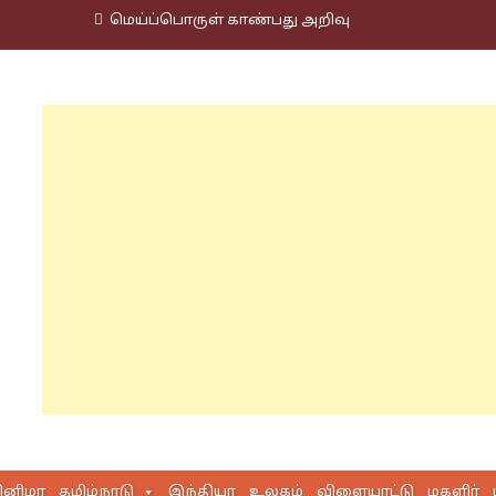
மெய்ப்பொருள் காண்பது அறிவு
ினிமா
தமிழ்நாடு
இந்தியா
உலகம்
விளையாட்டு
மகளிர்