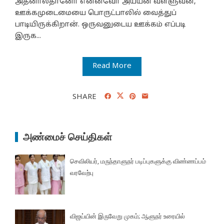
அதனால்தானோ என்னவோ அய்யன் வள்ளுவன்,
ஊக்கமுடைமையை பொருட்பாலில் வைத்துப்
பாடியிருக்கிறான். ஒருவனுடைய ஊக்கம் எப்படி
இருக...
Read More
SHARE
அண்மைச் செய்திகள்
செவிலியர், மருந்தாளுநர் படிப்புகளுக்கு விண்ணப்பம்
வரவேற்பு
விஜய்யின் இருவேறு முகம்; ஆளுநர் உரையில்