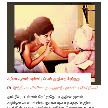
அம்மா ஆனார் அசின்! ; பெண் குழந்தை பிறந்தது
இந்தியா
,
சினிமா
,
தமிழ்நாடு
,
முக்கிய செய்திகள்
தமிழில், 'உள்ளம் கேட்குதே' படத்தின் மூலம்
அறிமுகமான அசின், சூர்யாவுடன் நடித்த 'கஜினி'