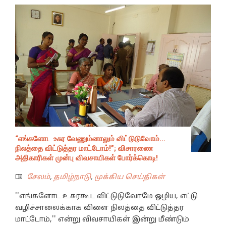
“எங்களோட உசுர வேணும்னாலும் விட்டுடுவோம்…
நிலத்தை விட்டுத்தர மாட்டோம்!”; விசாரணை
அதிகாரிகள் முன்பு விவசாயிகள் போர்க்கொடி!
சேலம்
,
தமிழ்நாடு
,
முக்கிய செய்திகள்
''எங்களோட உசுரகூட விட்டுடுவோமே ஒழிய, எட்டு
வழிச்சாலைக்காக விளை நிலத்தை விட்டுத்தர
மாட்டோம்,'' என்று விவசாயிகள் இன்று மீண்டும்