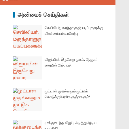
அண்மைச் செய்திகள்
செவிலியர், மருந்தாளுநர் படிப்புகளுக்கு
விண்ணப்பம் வரவேற்பு
விஜய்யின் இருவேறு முகம்; ஆளுநர்
உரையில் அம்பலம்!
முட்டாள் முதல்வனும் முட்டுக்
கொடுக்கும் ரசிக குஞ்சுகளும்!
மூக்குடைந்த விஜய்; அடித்து ஆடிய
உதயநிதி!