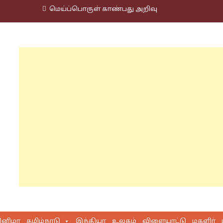
மெய்ப்பொருள் காண்பது அறிவு
ினிமா
தமிழ்நாடு
இந்தியா
உலகம்
விளையாட்டு
மகளிர்