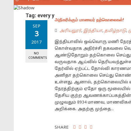
Tag:
every year
அதிகரிக்கும் மாணவர் தற்கொலைகள்!
SEP
அரியலூர்
,
இந்தியா
,
தமிழ்நாடு
,
ம
3
இந்தியாவில் ஒவ்வொரு மணி நேரத்த
2017
கொள்வதாக அதிர்ச்சி தகவலை வெளி
NO
ஆண்டுதோறும் தற்கொலை செய்து 
COMMENTS
வருவதாக ஆய்வில் தெரியவந்துள்ளது.
தேர்வில் ஏற்பட்ட தோல்வி காரணமாக
அனிதா தற்கொலை செய்து கொண்ட நிக
உள்ளது. ஆனால், தற்கொலையில் வ
நேரத்திற்கும் ஏதோ ஒரு மூலையி
தேசிய குற்ற ஆவணக்காப்பகத்தின் அற
முழுவதும் 8934 மாணவ, மாணவிகள
அறிக்கை. அதற்கு முந்தை...
SHARE