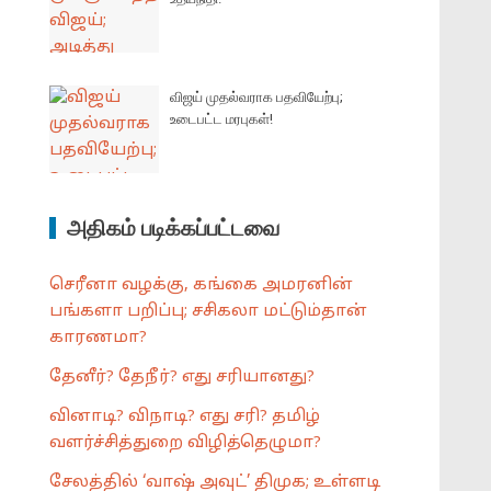
விஜய் முதல்வராக பதவியேற்பு;
உடைபட்ட மரபுகள்!
அதிகம் படிக்கப்பட்டவை
செரீனா வழக்கு, கங்கை அமரனின்
பங்களா பறிப்பு; சசிகலா மட்டும்தான்
காரணமா?
தேனீர்? தேநீர்? எது சரியானது?
வினாடி? விநாடி? எது சரி? தமிழ்
வளர்ச்சித்துறை விழித்தெழுமா?
சேலத்தில் ‘வாஷ் அவுட்’ திமுக; உள்ளடி