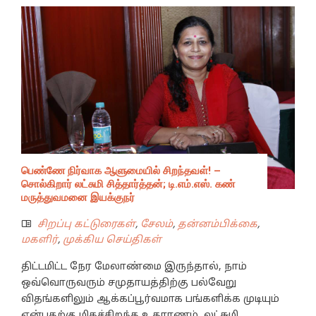
பெண்ணே நிர்வாக ஆளுமையில் சிறந்தவள்! –
சொல்கிறார் லட்சுமி சித்தார்த்தன்; டி.எம்.எஸ். கண்
மருத்துவமனை இயக்குநர்
சிறப்பு கட்டுரைகள்
,
சேலம்
,
தன்னம்பிக்கை
,
மகளிர்
,
முக்கிய செய்திகள்
திட்டமிட்ட நேர மேலாண்மை இருந்தால், நாம்
ஒவ்வொருவரும் சமுதாயத்திற்கு பல்வேறு
விதங்களிலும் ஆக்கப்பூர்வமாக பங்களிக்க முடியும்
என்பதற்கு மிகச்சிறந்த உதாரணம், லட்சுமி