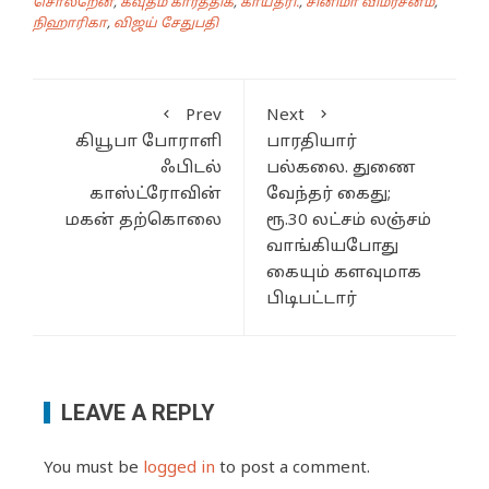
சொல்றேன்
,
கவுதம் கார்த்திக்
,
காயத்ரி.
,
சினிமா விமர்சனம்
,
நிஹாரிகா
,
விஜய் சேதுபதி
Prev
Next
கியூபா போராளி
பாரதியார்
ஃபிடல்
பல்கலை. துணை
காஸ்ட்ரோவின்
வேந்தர் கைது;
மகன் தற்கொலை
ரூ.30 லட்சம் லஞ்சம்
வாங்கியபோது
கையும் களவுமாக
பிடிபட்டார்
LEAVE A REPLY
You must be
logged in
to post a comment.