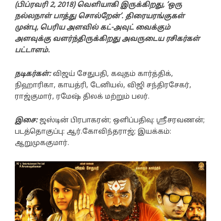
(பிப்ரவரி 2, 2018) வெளியாகி இருக்கிறது, ‘ஒரு
நல்லநாள் பாத்து சொல்றேன்’. திரையரங்குகள்
முன்பு, பெரிய அளவில் கட்-அவுட் வைக்கும்
அளவுக்கு வளர்ந்திருக்கிறது அவருடைய ரசிகர்கள்
பட்டாளம்.
நடிகர்கள்:
விஜய் சேதுபதி, கவுதம் கார்த்திக்,
நிஹாரிகா, காயத்ரி, டேனியல், விஜி சந்திரசேகர்,
ராஜ்குமார், ரமேஷ் திலக் மற்றும் பலர்.
இசை:
ஜஸ்டின் பிரபாகரன்; ஒளிப்பதிவு: ஸ்ரீசரவணன்;
படத்தொகுப்பு: ஆர்.கோவிந்தராஜ்; இயக்கம்:
ஆறுமுககுமார்.