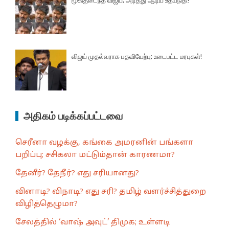
மூக்குடைந்த விஜய்; அடித்து ஆடிய உதயநிதி!
விஜய் முதல்வராக பதவியேற்பு; உடைபட்ட மரபுகள்!
அதிகம் படிக்கப்பட்டவை
செரீனா வழக்கு, கங்கை அமரனின் பங்களா
பறிப்பு; சசிகலா மட்டும்தான் காரணமா?
தேனீர்? தேநீர்? எது சரியானது?
வினாடி? விநாடி? எது சரி? தமிழ் வளர்ச்சித்துறை
விழித்தெழுமா?
சேலத்தில் ‘வாஷ் அவுட்’ திமுக; உள்ளடி