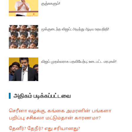
குஞ்சுகளும்!
மூக்குடைந்த விஜய்; அடித்து ஆடிய உதயநிதி!
விஜய் முதல்வராக பதவியேற்பு; உடைபட்ட மரபுகள்!
அதிகம் படிக்கப்பட்டவை
செரீனா வழக்கு, கங்கை அமரனின் பங்களா
பறிப்பு; சசிகலா மட்டும்தான் காரணமா?
தேனீர்? தேநீர்? எது சரியானது?