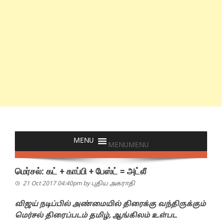
MENU
MENU
மெர்சல்: கட் + காப்பி + பேஸ்ட் = அட்லீ
21 Oct 2017 04:40pm
by
புதிய அகராதி
விஜய் நடிப்பில் அண்மையில் திரைக்கு வந்திருக்கும்
மெர்சல் திரைப்படம் தமிழ், ஆங்கிலம் உள்பட