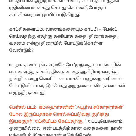
விஜய்யின் அறிமுகக் காட்சிகள், ‘சிவாஜி’ படத்தில்
ரஜினியைக் கைது செய்து கொண்டுபோகும்
காட்சிகளுடன் ஒப்பிடப்படுகிறது.
காட்சிகளையும், வசனங்களையும் காப்பி – பேஸ்ட்
செய்வதற்கு எதற்கு தனியாக கதை, திரைக்கதை,
வசனம் என்று திரையில் போட்டுக்கொள்ள
வேண்டும்?
மாறாக, டைட்டில் கார்டிலேயே ‘முந்தைய படங்களின்
வசனகர்த்தாக்கள், திரைக்கதை ஆசிரியர்களுக்கு
நன்றி’ என்று வெளிப்படையாகவே ஒற்றை வரியைப்
போட்டுவிட்டால், இப்போது அத்தகைய விமர்சனங்கள்
எழுந்திருக்காது.
மெர்சல் படம், கமல்ஹாசனின் ‘அபூர்வ சகோதரர்கள்’
போல இருப்பதாகச் சொல்லப்படுவது குறித்து
இயக்குநர் அட்லீயிடம் கேட்டதற்கு,
”அப்படியெல்லாம்
ஒன்றுமில்லை. என் படத்திற்கான கதைகளை, நான்
மக்களிடம் இருந்துதான் எடுக்கிறேன்.