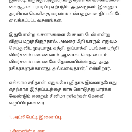
ஜிஎஸ்டி, மருத்துவத்துறைக்கு எதிரான வசனங்களை
வைத்தால் பரபரப்பு ஏற்படும். அதன்மூலம் இன்னும்
அரசியல் வெளிக்கு வரலாம் என்பதற்காக திட்டமிட்டே
வைக்கப்பட்ட வசனங்கள்.
இதுபோன்ற வசனங்களை பேச மாட்டேன் என்று
விஜய் மறுத்திருந்தால், அவரை மீறி யாரும் எதுவும்
செய்துவிட முடியாது. கத்தி, துப்பாக்கி படங்கள் பற்றி
விமர்சனம் பண்ணலாம். ஆனால், மெர்சல் படம்
விமர்சனம் பண்ணவே தேவையில்லாதது. அது,
ரசிகர்களுக்கானது. அவ்வளவுதான்,” என்கிறார்.
எல்லாம் சரிதான். எதுவுமே புதிதாக இல்லாதபோது
எதற்காக இந்தப்படத்தை காசு கொடுத்து பார்க்க
வேண்டும் என்றும் சினிமா ரசிகர்கள் கேள்வி
எழுப்பியுள்ளனர்.
1. அட்லீ பேட்டி இணைப்பு.
2.சீமானின் உரை