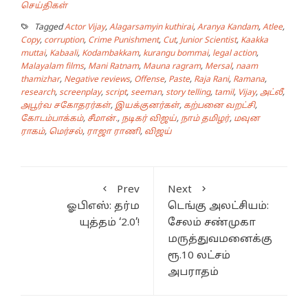
செய்திகள்
Tagged
Actor Vijay
,
Alagarsamyin kuthirai
,
Aranya Kandam
,
Atlee
,
Copy
,
corruption
,
Crime Punishment
,
Cut
,
Junior Scientist
,
Kaakka
muttai
,
Kabaali
,
Kodambakkam
,
kurangu bommai
,
legal action
,
Malayalam films
,
Mani Ratnam
,
Mauna ragram
,
Mersal
,
naam
thamizhar
,
Negative reviews
,
Offense
,
Paste
,
Raja Rani
,
Ramana
,
research
,
screenplay
,
script
,
seeman
,
story telling
,
tamil
,
Vijay
,
அட்லீ
,
அபூர்வ சகோதரர்கள்
,
இயக்குனர்கள்
,
கற்பனை வறட்சி
,
கோடம்பாக்கம்
,
சீமான்.
,
நடிகர் விஜய்
,
நாம் தமிழர்
,
மவுன
ராகம்
,
மெர்சல்
,
ராஜா ராணி
,
விஜய்
Prev
Next
ஓபிஎஸ்: தர்ம
டெங்கு அலட்சியம்:
யுத்தம் ‘2.0’!
சேலம் சண்முகா
மருத்துவமனைக்கு
ரூ.10 லட்சம்
அபராதம்