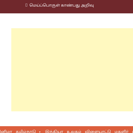
மெய்ப்பொருள் காண்பது அறிவு
ினிமா
தமிழ்நாடு
இந்தியா
உலகம்
விளையாட்டு
மகளிர்