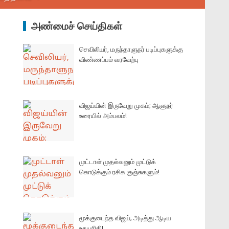
அண்மைச் செய்திகள்
செவிலியர், மருந்தாளுநர் படிப்புகளுக்கு
விண்ணப்பம் வரவேற்பு
விஜய்யின் இருவேறு முகம்; ஆளுநர்
உரையில் அம்பலம்!
முட்டாள் முதல்வனும் முட்டுக்
கொடுக்கும் ரசிக குஞ்சுகளும்!
மூக்குடைந்த விஜய்; அடித்து ஆடிய
உதயநிதி!