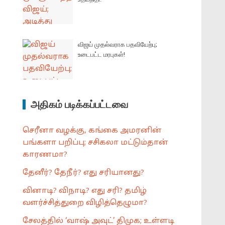
விஜய் முதல்வராக பதவியேற்பு;
உடைபட்ட மரபுகள்!
அதிகம் படிக்கப்பட்டவை
செரீனா வழக்கு, கங்கை அமரனின்
பங்களா பறிப்பு; சசிகலா மட்டும்தான்
காரணமா?
தேனீர்? தேநீர்? எது சரியானது?
வினாடி? விநாடி? எது சரி? தமிழ்
வளர்ச்சித்துறை விழித்தெழுமா?
சேலத்தில் ‘வாஷ் அவுட்’ திமுக; உள்ளடி