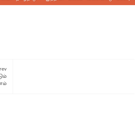
rev
ும்
ம்