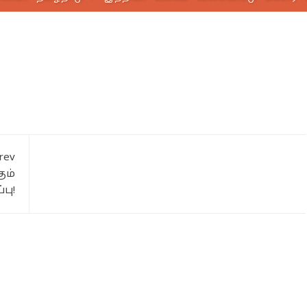
rev
ும்
பு!