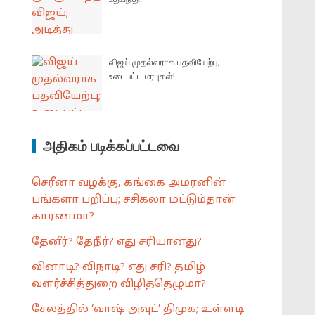
விஜய் முதல்வராக பதவியேற்பு;
உடைபட்ட மரபுகள்!
அதிகம் படிக்கப்பட்டவை
செரீனா வழக்கு, கங்கை அமரனின்
பங்களா பறிப்பு; சசிகலா மட்டும்தான்
காரணமா?
தேனீர்? தேநீர்? எது சரியானது?
வினாடி? விநாடி? எது சரி? தமிழ்
வளர்ச்சித்துறை விழித்தெழுமா?
சேலத்தில் ‘வாஷ் அவுட்’ திமுக; உள்ளடி