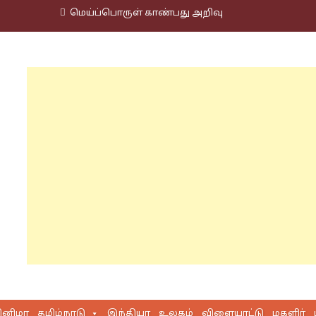
மெய்ப்பொருள் காண்பது அறிவு
ினிமா
தமிழ்நாடு
இந்தியா
உலகம்
விளையாட்டு
மகளிர்