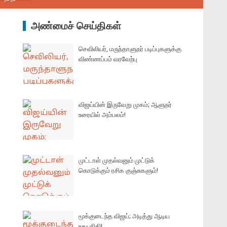
அண்மைச் செய்திகள்
செவிலியர், மருந்தாளுநர் படிப்புகளுக்கு
விண்ணப்பம் வரவேற்பு
விஜய்யின் இருவேறு முகம்; ஆளுநர்
உரையில் அம்பலம்!
முட்டாள் முதல்வனும் முட்டுக்
கொடுக்கும் ரசிக குஞ்சுகளும்!
மூக்குடைந்த விஜய்; அடித்து ஆடிய
உதயநிதி!