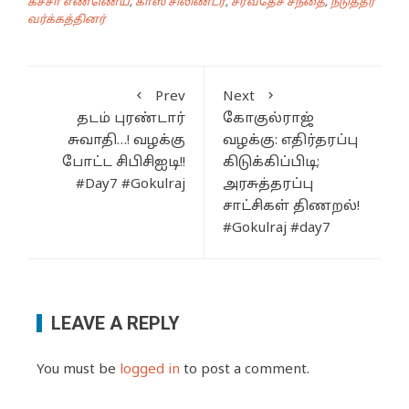
கச்சா எண்ணெய்
,
காஸ் சிலிண்டர்
,
சர்வதேச சந்தை
,
நடுத்தர
வர்க்கத்தினர்
Prev
Next
தடம் புரண்டார்
கோகுல்ராஜ்
சுவாதி…! வழக்கு
வழக்கு: எதிர்தரப்பு
போட்ட சிபிசிஐடி!!
கிடுக்கிப்பிடி;
#Day7 #Gokulraj
அரசுத்தரப்பு
சாட்சிகள் திணறல்!
#Gokulraj #day7
LEAVE A REPLY
You must be
logged in
to post a comment.