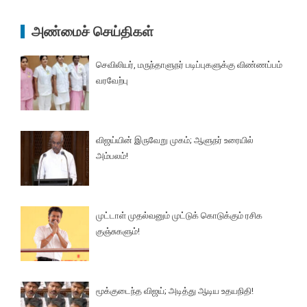
அண்மைச் செய்திகள்
செவிலியர், மருந்தாளுநர் படிப்புகளுக்கு விண்ணப்பம்
வரவேற்பு
விஜய்யின் இருவேறு முகம்; ஆளுநர் உரையில்
அம்பலம்!
முட்டாள் முதல்வனும் முட்டுக் கொடுக்கும் ரசிக
குஞ்சுகளும்!
மூக்குடைந்த விஜய்; அடித்து ஆடிய உதயநிதி!