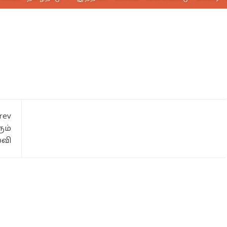
rev
ும்
வி