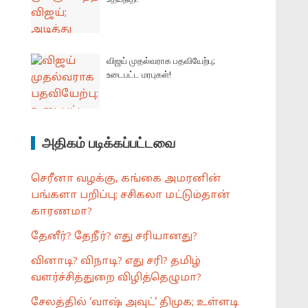
விஜய் முதல்வராக பதவியேற்பு;
உடைபட்ட மரபுகள்!
அதிகம் படிக்கப்பட்டவை
செரீனா வழக்கு, கங்கை அமரனின்
பங்களா பறிப்பு; சசிகலா மட்டும்தான்
காரணமா?
தேனீர்? தேநீர்? எது சரியானது?
வினாடி? விநாடி? எது சரி? தமிழ்
வளர்ச்சித்துறை விழித்தெழுமா?
சேலத்தில் ‘வாஷ் அவுட்’ திமுக; உள்ளடி