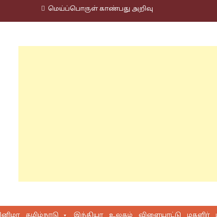
மெய்ப்பொருள் காண்பது அறிவு
ினிமா
தமிழ்நாடு
இந்தியா
உலகம்
விளையாட்டு
மகளிர்