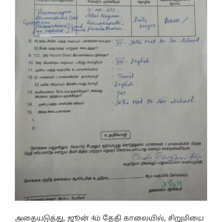
அதையடுத்து, ஜூன் 4ம் தேதி காலையில், சிறுமியை