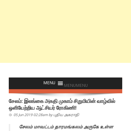
MENU
MENU
சேலம்: இலங்கை அகதி முகாம் சிறுமியின் வாழ்வில்
ஒளியேற்றிய ஆட்சியர் ரோகிணி!
05 Jun 2019 02:28am
by
புதிய அகராதி
சேலம் மாவட்டம் தாரமங்கலம் அருகே உள்ள