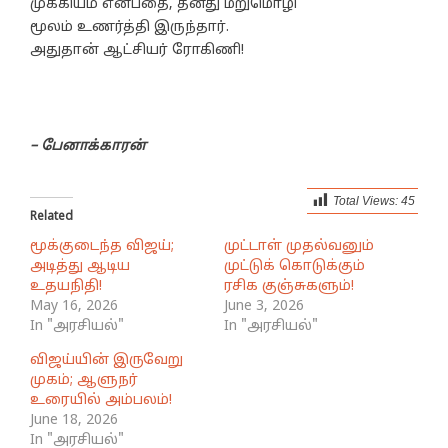
முக்கியம் என்பதை, தனது மறுமொழி
மூலம் உணர்த்தி இருந்தார்.
அதுதான் ஆட்சியர் ரோகிணி!
– பேனாக்காரன்
Total Views:
45
Related
மூக்குடைந்த விஜய்;
முட்டாள் முதல்வனும்
அடித்து ஆடிய
முட்டுக் கொடுக்கும்
உதயநிதி!
ரசிக குஞ்சுகளும்!
May 16, 2026
June 3, 2026
In "அரசியல்"
In "அரசியல்"
விஜய்யின் இருவேறு
முகம்; ஆளுநர்
உரையில் அம்பலம்!
June 18, 2026
In "அரசியல்"