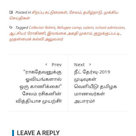
Posted in
சிறப்பு கட்டுரைகள்
,
சேலம்
,
தமிழ்நாடு
,
முக்கிய
செய்திகள்
Tagged
Collector Rohini
,
Refugee camp
,
salem
,
school admission
,
ஆட்சியர் ரோகிணி
,
இலங்கை அகதி முகாம்
,
குறுக்குப்பட்டி.
,
முதன்மைக் கல்வி அலுவலர்
Prev
Next
”ராகதேவனுக்கு
நீட் தேர்வு-2019
ஓவியங்களால்
முடிவுகள்
ஒரு காணிக்கை!”
வெளியீடு! தமிழக
சேலம் ரசிகனின்
மாணவர்கள்
வித்தியாச முயற்சி!!
அபாரம்!!
LEAVE A REPLY