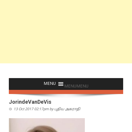
MENU
MENU
JorindeVanDeVis
13 Oct 2017 02:17pm
by
புதிய அகராதி