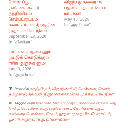
ரோசாப்பூ
விஜய் முதல்வராக
ரவிக்கைக்காரி –
பதவியேற்பு; உடைபட்ட
நந்தினியும்
மரபுகள்!
செம்பட்டையும்
May 10, 2026
கலாச்சார மாற்றத்தின்
In "அரசியல்"
முதல் பலியாடுகள்!
September 28, 2020
In "சினிமா"
முட்டாள் முதல்வனும்
முட்டுக் கொடுக்கும்
ரசிக குஞ்சுகளும்!
June 3, 2026
In "அரசியல்"
Posted in
காஞ்சிபுரம்
,
கிருஷ்ணகிரி
,
சென்னை
,
சேலம்
,
தமிழ்நாடு
,
தர்மபுரி
,
திருவண்ணாமலை
,
முக்கிய செய்திகள்
Tagged
eight lane road
,
farmers prayer
,
greenfield express way
,
land
,
priest
,
salem
,
எட்டு வழிச்சாலை
,
கோரிக்கை மனு.
,
சர்க்கரை பொங்கல்
,
சேலம்
,
நூதன முறையில் போராட்டம்
,
பூசாரி அருள்வாக்கு
,
விவசாயிகள்