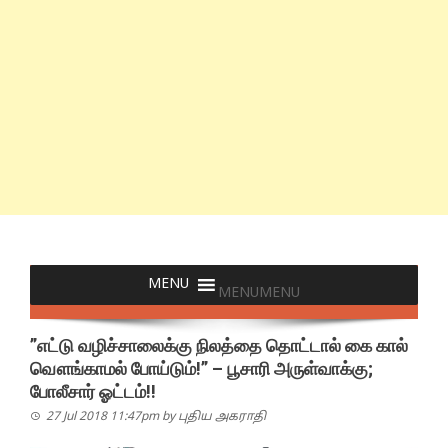
MENU
MENU
”எட்டு வழிச்சாலைக்கு நிலத்தை தொட்டால் கை கால்
வௌங்காமல் போய்டும்!” – பூசாரி அருள்வாக்கு;
போலீசார் ஓட்டம்!!
27 Jul 2018 11:47pm
by
புதிய அகராதி