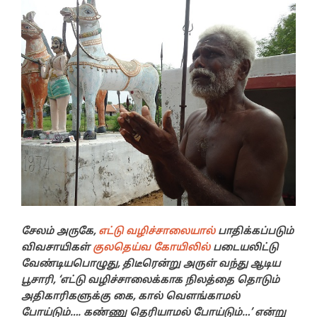
சேலம் அருகே,
எட்டு வழிச்சாலையால்
பாதிக்கப்படும்
விவசாயிகள்
குலதெய்வ கோயிலில்
படையலிட்டு
வேண்டியபொழுது, திடீரென்று அருள் வந்து ஆடிய
பூசாரி, ‘எட்டு வழிச்சாலைக்காக நிலத்தை தொடும்
அதிகாரிகளுக்கு கை, கால் வௌங்காமல்
போய்டும்…. கண்ணு தெரியாமல் போய்டும்…’ என்று