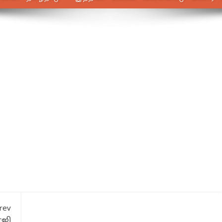
rev
்ஜி