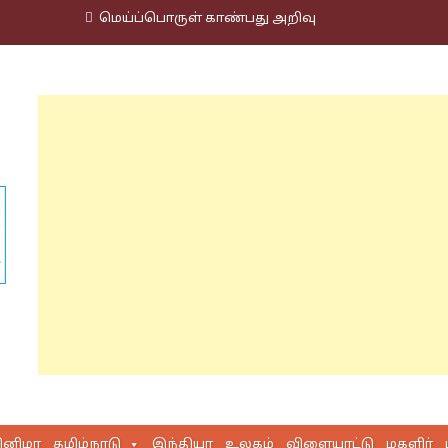
மெய்ப்பொருள் காண்பது அறிவு
ினிமா
தமிழ்நாடு
இந்தியா
உலகம்
விளையாட்டு
மகளிர்