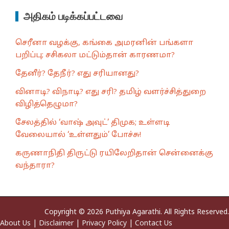
அதிகம் படிக்கப்பட்டவை
செரீனா வழக்கு, கங்கை அமரனின் பங்களா
பறிப்பு; சசிகலா மட்டும்தான் காரணமா?
தேனீர்? தேநீர்? எது சரியானது?
வினாடி? விநாடி? எது சரி? தமிழ் வளர்ச்சித்துறை
விழித்தெழுமா?
சேலத்தில் ‘வாஷ் அவுட்’ திமுக; உள்ளடி
வேலையால் ‘உள்ளதும்’ போச்சு!
கருணாநிதி திருட்டு ரயிலேறிதான் சென்னைக்கு
வந்தாரா?
Copyright © 2026 Puthiya Agarathi. All Rights Reserved.
About Us
|
Disclaimer
|
Privacy Policy
|
Contact Us