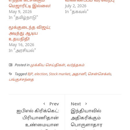
எந்தக் கட்சிக்கும்
விண்ணப்பம் வரவேற்பு
மெஜாரிட்டி இல்லை!
July 2, 2026
May 9, 2026
In "தகவல்"
In "தமிழ்நாடு"
மூக்குடைந்த விஜய்;
அடித்து ஆடிய
உதயநிதி!
May 16, 2026
In "அரசியல்"
Posted in
முக்கிய செய்திகள்
,
வர்த்தகம்
Tagged
BJP
,
election
,
Stock market
,
அதானி
,
சென்செக்ஸ்
,
பங்குச்சந்தை
Prev
Next
ஐபிஎல் கிரிக்கெட்:
இந்தியாவில்
பிரியாணிதான்
அதிகரிக்கும்
உண்மையான
பொருளாதார