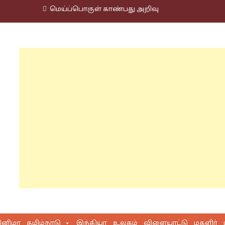
மெய்ப்பொருள் காண்பது அறிவு
ினிமா
தமிழ்நாடு
இந்தியா
உலகம்
விளையாட்டு
மகளிர்