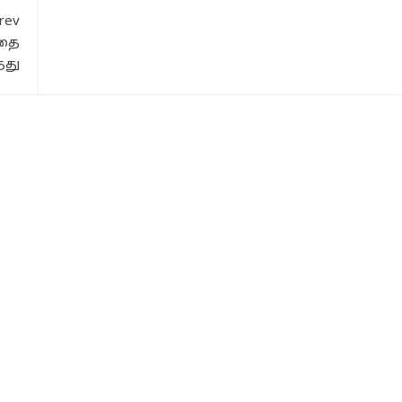
rev
்தை
தது