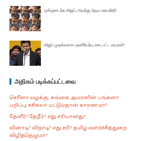
மூக்குடைந்த விஜய்; அடித்து ஆடிய உதயநிதி!
விஜய் முதல்வராக பதவியேற்பு; உடைபட்ட மரபுகள்!
அதிகம் படிக்கப்பட்டவை
செரீனா வழக்கு, கங்கை அமரனின் பங்களா
பறிப்பு; சசிகலா மட்டும்தான் காரணமா?
தேனீர்? தேநீர்? எது சரியானது?
வினாடி? விநாடி? எது சரி? தமிழ் வளர்ச்சித்துறை
விழித்தெழுமா?