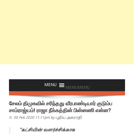
MENU
MENU
சேலம் திமுகவில் சரிந்தது வீரபாண்டியார் குடும்ப
சாம்ராஜ்யம்! ராஜா நீக்கத்தின் பின்னணி என்ன?
05 Feb 2020 11:11pm
by
புதிய அகராதி
”கட்சியின் வளர்ச்சிக்காக