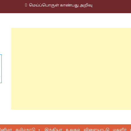
மெய்ப்பொருள் காண்பது அறிவு
ினிமா
தமிழ்நாடு
இந்தியா
உலகம்
விளையாட்டு
மகளிர்