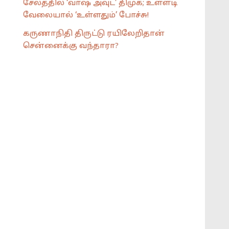
சேலத்தில் ‘வாஷ் அவுட்’ திமுக; உள்ளடி
வேலையால் ‘உள்ளதும்’ போச்சு!
கருணாநிதி திருட்டு ரயிலேறிதான்
சென்னைக்கு வந்தாரா?