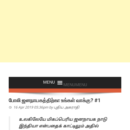
MENU
MENU
போலி ஜனநாயகத்திற்கா உங்கள் வாக்கு? #1
16 Apr 2019 05:36pm
by
புதிய அகராதி
உலகிலேயே மிகப்பெரிய ஜனநாயக நாடு
இந்தியா என்பதைக் காட்டிலும் அதில்