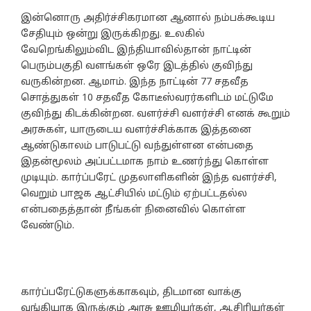
இன்னொரு அதிர்ச்சிகரமான ஆனால் நம்பக்கூடிய
சேதியும் ஒன்று இருக்கிறது. உலகில்
வேறெங்கிலும்விட இந்தியாவில்தான் நாட்டின்
பெரும்பகுதி வளங்கள் ஒரே இடத்தில் குவிந்து
வருகின்றன. ஆமாம். இந்த நாட்டின் 77 சதவீத
சொத்துகள் 10 சதவீத கோடீஸ்வரர்களிடம் மட்டுமே
குவிந்து கிடக்கின்றன. வளர்ச்சி வளர்ச்சி எனக் கூறும்
அரசுகள், யாருடைய வளர்ச்சிக்காக இத்தனை
ஆண்டுகாலம் பாடுபட்டு வந்துள்ளன என்பதை
இதன்மூலம் அப்பட்டமாக நாம் உணர்ந்து கொள்ள
முடியும். கார்ப்பரேட் முதலாளிகளின் இந்த வளர்ச்சி,
வெறும் பாஜக ஆட்சியில் மட்டும் ஏற்பட்டதல்ல
என்பதைத்தான் நீங்கள் நினைவில் கொள்ள
வேண்டும்.
கார்ப்பரேட்டுகளுக்காகவும், திடமான வாக்கு
வங்கியாக இருக்கும் அரசு ஊழியர்கள், ஆசிரியர்கள்