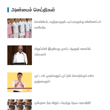
அண்மைச் செய்திகள்
செவிலியர், மருந்தாளுநர் படிப்புகளுக்கு விண்ணப்பம்
வரவேற்பு
விஜய்யின் இருவேறு முகம்; ஆளுநர் உரையில்
அம்பலம்!
முட்டாள் முதல்வனும் முட்டுக் கொடுக்கும் ரசிக
குஞ்சுகளும்!
மூக்குடைந்த விஜய்; அடித்து ஆடிய உதயநிதி!