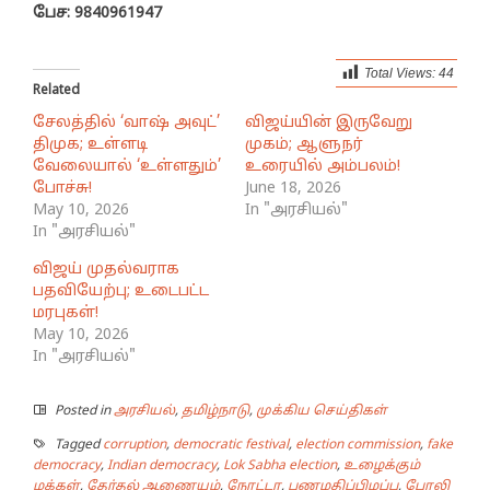
பேச: 9840961947
Total Views:
44
Related
சேலத்தில் ‘வாஷ் அவுட்’
விஜய்யின் இருவேறு
திமுக; உள்ளடி
முகம்; ஆளுநர்
வேலையால் ‘உள்ளதும்’
உரையில் அம்பலம்!
போச்சு!
June 18, 2026
May 10, 2026
In "அரசியல்"
In "அரசியல்"
விஜய் முதல்வராக
பதவியேற்பு; உடைபட்ட
மரபுகள்!
May 10, 2026
In "அரசியல்"
Posted in
அரசியல்
,
தமிழ்நாடு
,
முக்கிய செய்திகள்
Tagged
corruption
,
democratic festival
,
election commission
,
fake
democracy
,
Indian democracy
,
Lok Sabha election
,
உழைக்கும்
மக்கள்
,
தேர்தல் ஆணையம்
,
நோட்டா
,
பணமதிப்பிழப்பு
,
போலி