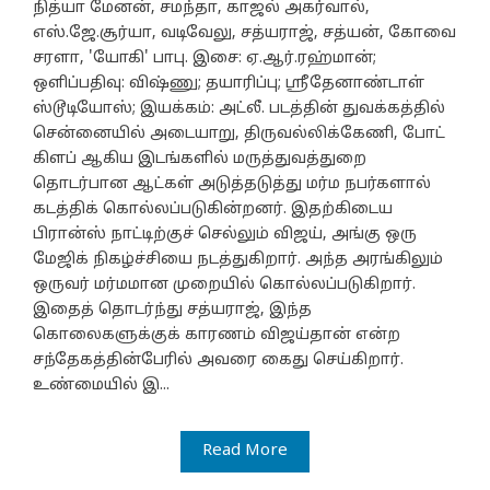
நித்யா மேனன், சமந்தா, காஜல் அகர்வால்,
எஸ்.ஜே.சூர்யா, வடிவேலு, சத்யராஜ், சத்யன், கோவை
சரளா, 'யோகி' பாபு. இசை: ஏ.ஆர்.ரஹ்மான்;
ஒளிப்பதிவு: விஷ்ணு; தயாரிப்பு; ஸ்ரீதேனாண்டாள்
ஸ்டூடியோஸ்; இயக்கம்: அட்லீ. படத்தின் துவக்கத்தில்
சென்னையில் அடையாறு, திருவல்லிக்கேணி, போட்
கிளப் ஆகிய இடங்களில் மருத்துவத்துறை
தொடர்பான ஆட்கள் அடுத்தடுத்து மர்ம நபர்களால்
கடத்திக் கொல்லப்படுகின்றனர். இதற்கிடைய
பிரான்ஸ் நாட்டிற்குச் செல்லும் விஜய், அங்கு ஒரு
மேஜிக் நிகழ்ச்சியை நடத்துகிறார். அந்த அரங்கிலும்
ஒருவர் மர்மமான முறையில் கொல்லப்படுகிறார்.
இதைத் தொடர்ந்து சத்யராஜ், இந்த
கொலைகளுக்குக் காரணம் விஜய்தான் என்ற
சந்தேகத்தின்பேரில் அவரை கைது செய்கிறார்.
உண்மையில் இ...
Read More