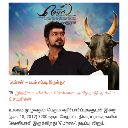
‘மெர்சல்’ – படம் எப்படி இருக்கு?
இந்தியா
,
சினிமா
,
சென்னை
,
தமிழ்நாடு
,
முக்கிய
செய்திகள்
உலகம் முழுவதும் பெரும் எதிர்பார்ப்புகளுடன் இன்று
(அக். 18, 2017) 3200க்கும் மேற்பட்ட திரையரங்குகளில்
வெளியாகி இருக்கிறது 'மெர்சல்'. நடிப்பு: விஜய்,