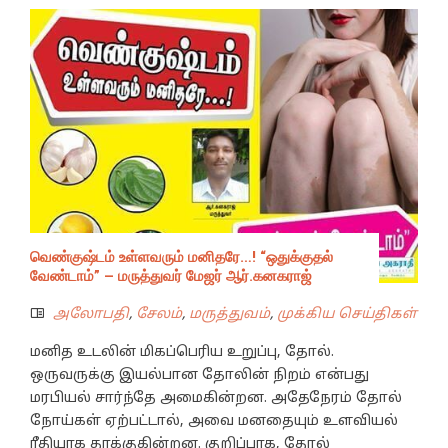
வெண்குஷ்டம் உள்ளவரும் மனிதரே…! “ஒதுக்குதல்
வேண்டாம்” – மருத்துவர் மேஜர் ஆர்.கனகராஜ்
அலோபதி
,
சேலம்
,
மருத்துவம்
,
முக்கிய செய்திகள்
மனித உடலின் மிகப்பெரிய உறுப்பு, தோல்.
ஒருவருக்கு இயல்பான தோலின் நிறம் என்பது
மரபியல் சார்ந்தே அமைகின்றன. அதேநேரம் தோல்
நோய்கள் ஏற்பட்டால், அவை மனதையும் உளவியல்
ரீதியாக தாக்குகின்றன. குறிப்பாக, தோல்