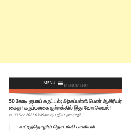
MENU
MENU
50 கோடி ரூபாய் சுருட்டல்; அரசுப்பள்ளி பெண் ஆசிரியர்
கைது! கரும்பலகை குற்றத்தில் இது வேற லெவல்!
03 Dec 2021 03:49am
by
புதிய அகராதி
வட்டித்தொழில் தொடங்கி பாலியல்