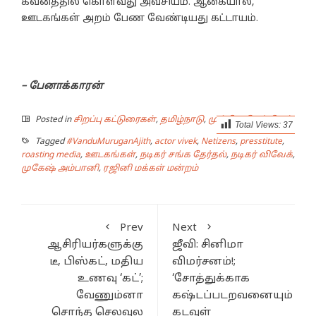
கவனத்தில் கொள்வது அவசியம். ஆகையால்,
ஊடகங்கள் அறம் பேண வேண்டியது கட்டாயம்.
– பேனாக்காரன்
Posted in
சிறப்பு கட்டுரைகள்
,
தமிழ்நாடு
,
முக்கிய செய்திகள்
Total Views:
37
Tagged
#VanduMuruganAjith
,
actor vivek
,
Netizens
,
presstitute
,
roasting media
,
ஊடகங்கள்
,
நடிகர் சங்க தேர்தல்
,
நடிகர் விவேக்
,
முகேஷ் அம்பானி
,
ரஜினி மக்கள் மன்றம்
Prev
Next
ஆசிரியர்களுக்கு
ஜீவி: சினிமா
டீ, பிஸ்கட், மதிய
விமர்சனம்!;
உணவு ‘கட்’;
‘சோத்துக்காக
வேணும்னா
கஷ்டப்படறவனையும்
சொந்த செலவுல
கடவுள்