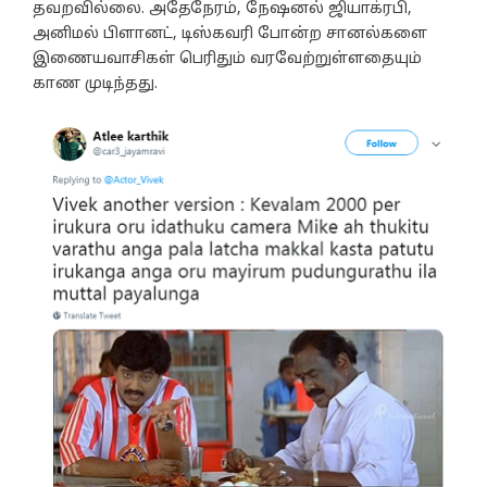
தவறவில்லை. அதேநேரம், நேஷனல் ஜியாக்ரபி,
அனிமல் பிளானட், டிஸ்கவரி போன்ற சானல்களை
இணையவாசிகள் பெரிதும் வரவேற்றுள்ளதையும்
காண முடிந்தது.