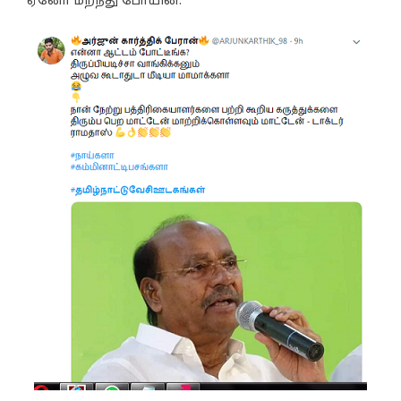
ஏனோ மறந்து போயின.