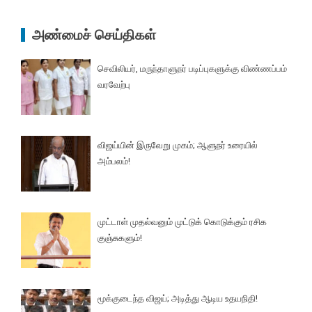
அண்மைச் செய்திகள்
செவிலியர், மருந்தாளுநர் படிப்புகளுக்கு விண்ணப்பம்
வரவேற்பு
விஜய்யின் இருவேறு முகம்; ஆளுநர் உரையில்
அம்பலம்!
முட்டாள் முதல்வனும் முட்டுக் கொடுக்கும் ரசிக
குஞ்சுகளும்!
மூக்குடைந்த விஜய்; அடித்து ஆடிய உதயநிதி!